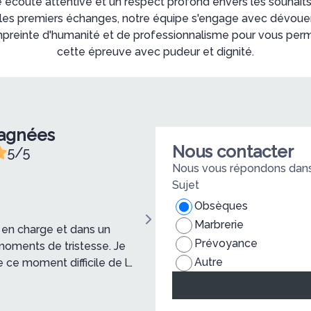
e écoute attentive et un respect profond envers les souhait
 les premiers échanges, notre équipe s'engage avec dévoue
preinte d'humanité et de professionnalisme pour vous perm
cette épreuve avec pudeur et dignité.
pagnées
Nous contacter
5/5
Nous vous répondons dans 
Sujet
Christian G.
Obsèques
Marbrerie
s en charge et dans un
Je renouvelle cet avis car, en 
Prévoyance
moments de tristesse. Je
mois de juin dernier, notre frère est pa
Autre
ce moment difficile de la
Agnès, ainsi que votre équipe, 