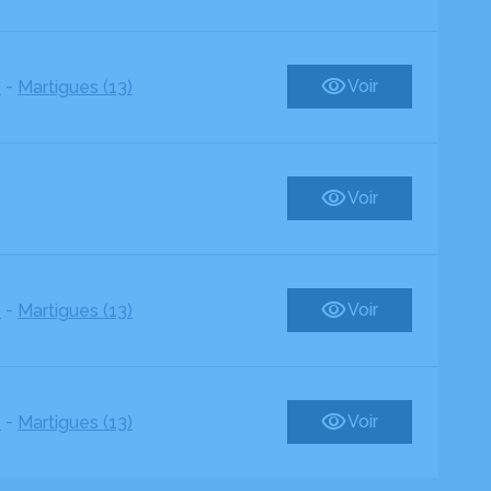
-
Voir
)
Martigues (13)
Voir
-
Voir
)
Martigues (13)
-
Voir
)
Martigues (13)