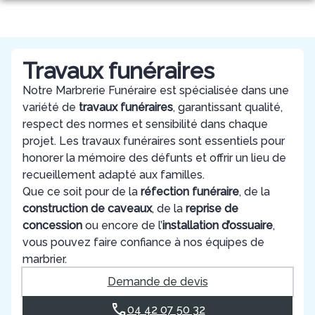
Aller
au
NOS SERVICES
contenu
NOS RÉALISATIONS
ORGANISER DES OBSÈQUES
Travaux funéraires
ESPACES HOMMAGES
Notre Marbrerie Funéraire est spécialisée dans une
RÉALISATIONS MARBRERIE
PRÉVOIR SES OBSÈQUES
variété de
travaux funéraires
, garantissant qualité,
PLAQUES OBSÈQUES
respect des normes et sensibilité dans chaque
NETTOYAGE DE MONUMENT
MONUMENTS FUNÉRAIRES
NOTRE AGENCE
projet. Les travaux funéraires sont essentiels pour
honorer la mémoire des défunts et offrir un lieu de
SERVICES AUX FAMILLES
recueillement adapté aux familles.
Que ce soit pour de la
réfection funéraire
, de la
construction de caveaux
, de la
reprise de
concession
ou encore de l’
installation d’ossuaire
,
vous pouvez faire confiance à nos équipes de
marbrier.
Demande de devis
04 42 07 50 32