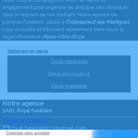
engagement pour organiser ou anticiper des obsèques
dans le respect de vos souhaits. Notre agence de
pompes funèbres, située à
Châteauneuf-les-Martigues
,
vous accueille et intervient rapidement dans toute la
région Provence-
Alpes-Côte d’Azur
.
Obtenez un devis
Devis obsèques
Devis prévoyance
Devis marbrerie
Notre agence
SARL Royal Funéraire
04 42 07 50 32
royal.funeraire13@gmail.com
13 Place Bellot – 13220 – Châteauneuf-les-