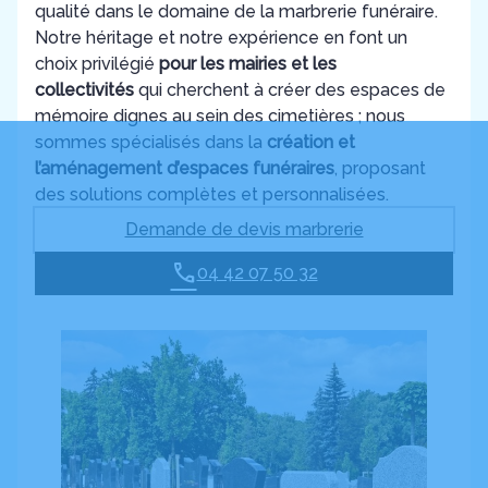
qualité dans le domaine de la marbrerie funéraire.
Notre héritage et notre expérience en font un
choix privilégié
pour les mairies et les
collectivités
qui cherchent à créer des espaces de
mémoire dignes au sein des cimetières ; nous
sommes spécialisés dans la
création et
l’aménagement d’espaces funéraires
, proposant
des solutions complètes et personnalisées.
Demande de devis marbrerie
04 42 07 50 32