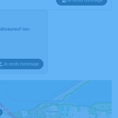
Je rends hommage
hâteauneuf-les-
Je rends hommage
2