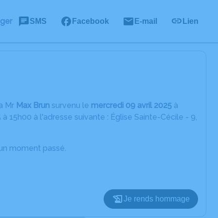
ager
SMS
Facebook
E-mail
Lien
pa Mr
Max Brun
survenu le
mercredi 09 avril 2025
à
à 15h00 à l'adresse suivante : Église Sainte-Cécile - 9,
d’un moment passé.
Je rends hommage