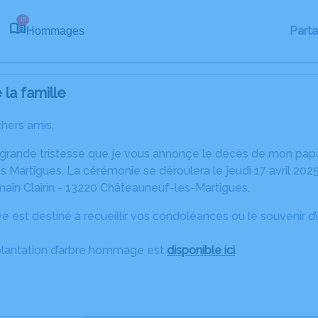
15
Part
Hommages
la famille
chers amis,
 grande tristesse que je vous annonçe le décès de mon pa
 Martigues. La cérémonie se déroulera le jeudi 17 avril 2025 
ain Clairin - 13220 Châteauneuf-les-Martigues.
é est destiné à recueillir vos condoléances ou le souvenir 
plantation d’arbre hommage est
disponible ici
.