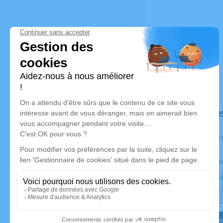
Déroulé de
Les inform
Activez une ale
Recevoir une ale
Je veux êtr