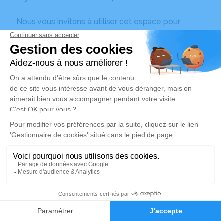
Nous vous invitons à utiliser cet espace pour
laisser vos condoléances, partager des photos
souvenirs, une anecdote ou exprimer vos pensées
à travers des poèmes ou des textes. Cet endroit
est un lieu d'expression dédié à honorer la
mémoire de Konstantin RAJIC.
Je rends hommage
Crémation
jeudi 28 novembre 2024 à 14h00
Crématorium de Marseille
380 Rue Saint-Pierre
13005 Marseille
10
Faire-part
Hommages
Je rends hommage