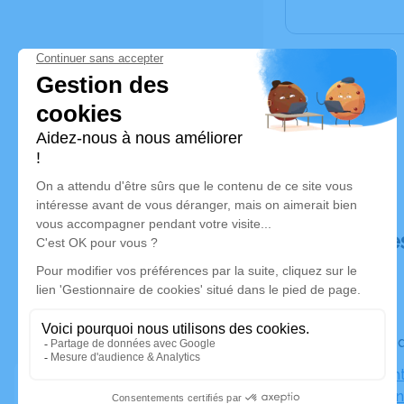
Déroulé de
Le vendre
Église Sain
83640 Sain