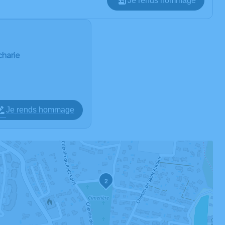
Je rends hommage
charie
Je rends hommage
2