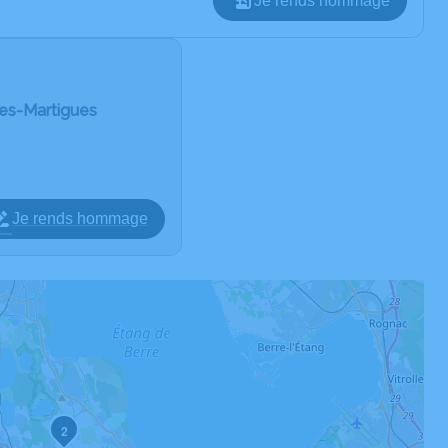
Je rends hommage
les-Martigues
Je rends hommage
2