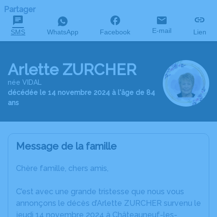
Partager
E-mail
SMS
WhatsApp
Facebook
Lien
Arlette ZURCHER
née VIDAL
décédée le 14 novembre 2024 à l'âge de 84
ans
Message de la famille
Chère famille, chers amis,
C’est avec une grande tristesse que nous vous
annonçons le décès d’Arlette ZURCHER survenu le
jeudi 14 novembre 2024 à Châteauneuf-les-